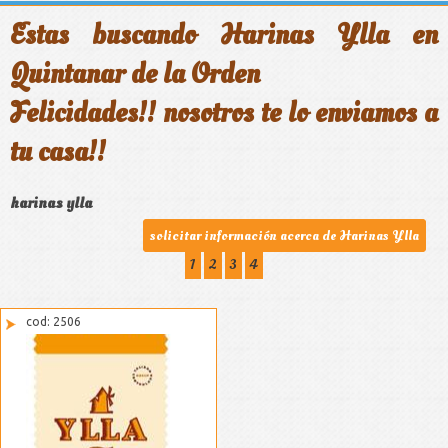
Estas buscando
Harinas Ylla en
Quintanar de la Orden
Felicidades!! nosotros te lo enviamos a
tu casa!!
harinas ylla
solicitar información acerca de Harinas Ylla
1
2
3
4
cod: 2506