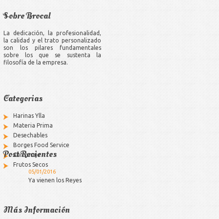
Sobre Brocal
La dedicación, la profesionalidad,
la calidad y el trato personalizado
son los pilares fundamentales
sobre los que se sustenta la
filosofía de la empresa.
Categorias
Harinas Ylla
Materia Prima
Desechables
Borges Food Service
Post Recientes
Cartonaje
Frutos Secos
05/01/2016
Ya vienen los Reyes
Más Información