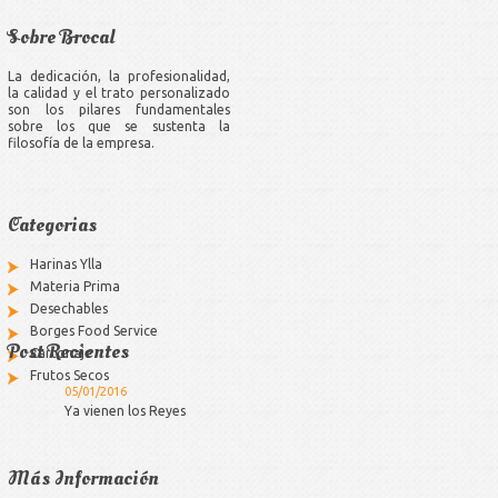
Sobre Brocal
La dedicación, la profesionalidad,
la calidad y el trato personalizado
son los pilares fundamentales
sobre los que se sustenta la
filosofía de la empresa.
Categorias
Harinas Ylla
Materia Prima
Desechables
Borges Food Service
Post Recientes
Cartonaje
Frutos Secos
05/01/2016
Ya vienen los Reyes
Más Información