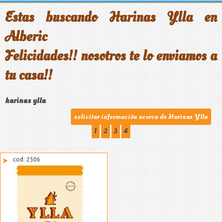
Estas buscando
Harinas Ylla en
Alberic
Felicidades!! nosotros te lo enviamos a
tu casa!!
harinas ylla
solicitar información acerca de Harinas Ylla
1
2
3
4
cod: 2506